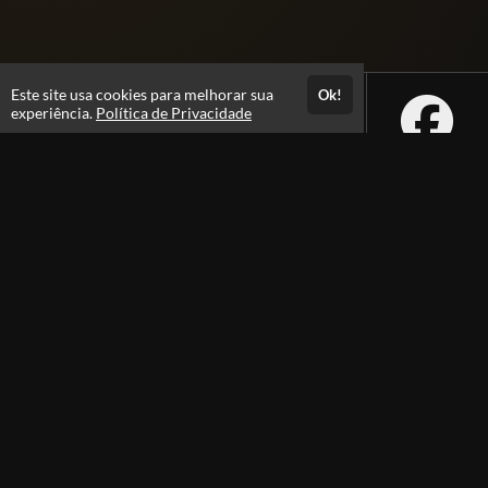
Este site usa cookies para melhorar sua
Ok!
experiência.
Política de Privacidade
Atendimento
+5562992229605
Fale Conosco
CNPJ: 40.575.954/0001-47
Páginas
Professores(as)
Política de Privacidade