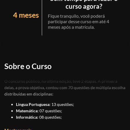
curso agora?
4 meses
Fique tranquilo, você poderá
participar desse curso em até 4
meses após a matrícula.
Sobre o Curso
O concurso público, na última edição, teve 2 etapas. A primeira
delas, a prova objetiva, contou com 70 questões de múltipla escolha
distribuídas em disciplinas:
Língua Portuguesa:
13 questões;
Matemática:
07 questões;
Informática:
08 questões;
Conhecimentos sobre Goiânia:
12 questões;
Conhecimentos Específicos na Área de Atuação:
30 questões.