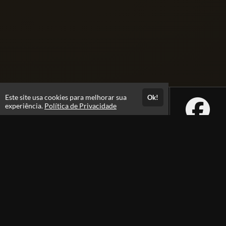
Este site usa cookies para melhorar sua
Ok!
experiência.
Política de Privacidade
Atendimento
+5562992229605
Fale Conosco
CNPJ: 40.575.954/0001-47