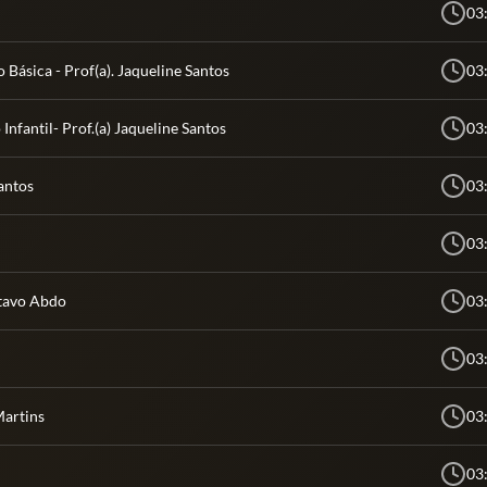
03
Básica - Prof(a). Jaqueline Santos
03
Infantil- Prof.(a) Jaqueline Santos
03
antos
03
03
stavo Abdo
03
03
Martins
03
03