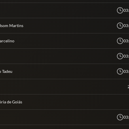
03
udsom Martins
03
arcelino
03
03
io Tadeu
03
ória de Goiás
03