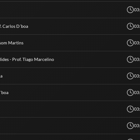
03
f. Carlos D´boa
03
dsom Martins
03
ides - Prof. Tiago Marcelino
03
na
03
D´boa
03
03
03