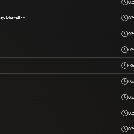
03
iago Marcelino
03
03
03
03
03
03
03
03