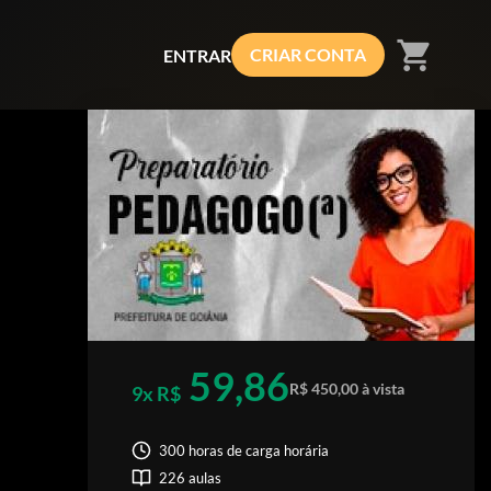
shopping_cart
CRIAR CONTA
ENTRAR
59,86
R$ 450,00 à vista
9x R$
300 horas de carga horária
226 aulas