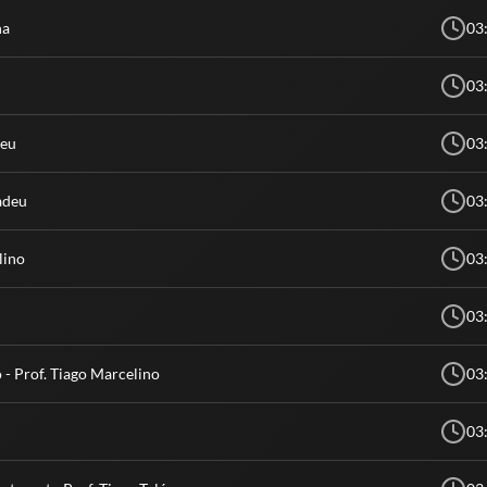
ha
03
03
deu
03
adeu
03
lino
03
03
 - Prof. Tiago Marcelino
03
03