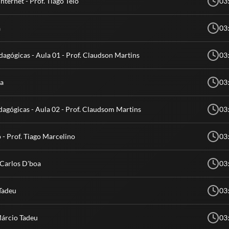
ternet - Prof. Tiago Teló
03
a
03
gógicas - Aula 01 - Prof. Claudson Martins
03
oa
03
agógicas - Aula 02 - Prof. Claudsom Martins
03
 - Prof. Tiago Marcelino
03
. Carlos D'boa
03
 Tadeu
03
Márcio Tadeu
03