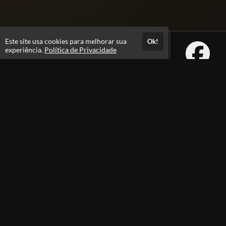
Este site usa cookies para melhorar sua
Ok!
experiência.
Política de Privacidade
Atendimento
+5562992229605
Fale Conosco
CNPJ: 40.575.954/0001-47
Páginas
Professores(as)
Política de Privacidade